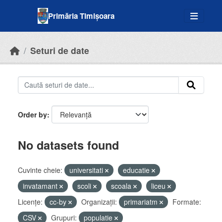
Skip to main content
Primăria Timișoara
Seturi de date
Order by
No datasets found
Cuvinte cheie:
universitati
educatie
invatamant
scoli
scoala
liceu
Licenţe:
cc-by
Organizații:
primariatm
Formate:
CSV
Grupuri:
populatie