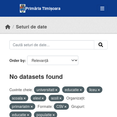
Skip to main content
Primăria Timișoara
Seturi de date
Order by
No datasets found
Cuvinte cheie:
universitati
educatie
liceu
scoala
elevi
scoli
Organizații:
primariatm
Formate:
CSV
Grupuri:
educatie
populatie