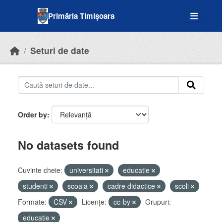
Skip to main content
Primăria Timișoara
Seturi de date
Order by
No datasets found
Cuvinte cheie:
universitati
educatie
studenti
scoala
cadre didactice
scoli
Formate:
CSV
Licenţe:
cc-by
Grupuri:
educatie