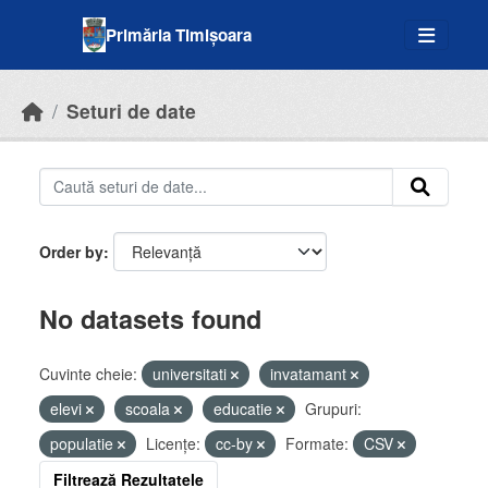
Skip to main content
Primăria Timișoara
Seturi de date
Order by
No datasets found
Cuvinte cheie:
universitati
invatamant
elevi
scoala
educatie
Grupuri:
populatie
Licenţe:
cc-by
Formate:
CSV
Filtrează Rezultatele