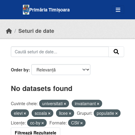
Skip to main content
Primăria Timișoara
Seturi de date
Order by
No datasets found
Cuvinte cheie:
universitati
invatamant
elevi
scoala
licee
Grupuri:
populatie
Licenţe:
cc-by
Formate:
CSV
Filtrează Rezultatele