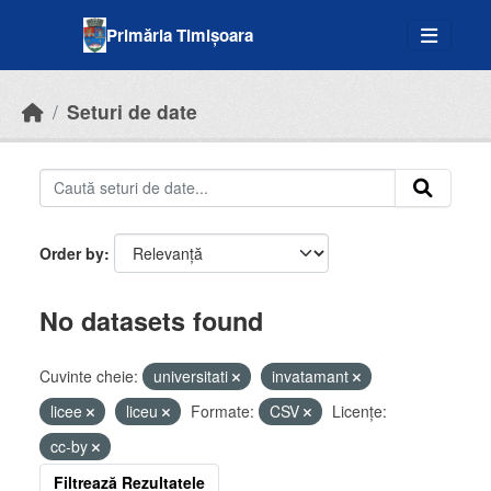
Skip to main content
Primăria Timișoara
Seturi de date
Order by
No datasets found
Cuvinte cheie:
universitati
invatamant
licee
liceu
Formate:
CSV
Licenţe:
cc-by
Filtrează Rezultatele