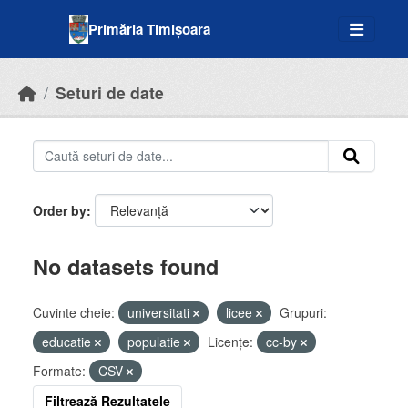
Skip to main content
Primăria Timișoara
Seturi de date
Order by
No datasets found
Cuvinte cheie:
universitati
licee
Grupuri:
educatie
populatie
Licenţe:
cc-by
Formate:
CSV
Filtrează Rezultatele