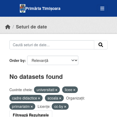
Skip to main content
Primăria Timișoara
Seturi de date
Order by
No datasets found
Cuvinte cheie:
universitati
licee
cadre didactice
scoala
Organizații:
primariatm
Licenţe:
cc-by
Filtrează Rezultatele