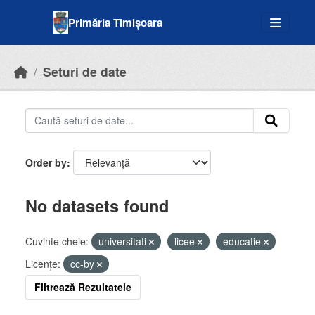
Skip to main content
Primăria Timișoara
Seturi de date
Order by
No datasets found
Cuvinte cheie:
universitati
licee
educatie
Licenţe:
cc-by
Filtrează Rezultatele