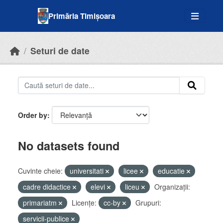
Skip to main content
Primăria Timișoara
Seturi de date
Order by
No datasets found
Cuvinte cheie:
universitati
licee
educatie
cadre didactice
elevi
liceu
Organizații:
primariatm
Licenţe:
cc-by
Grupuri:
servicii-publice