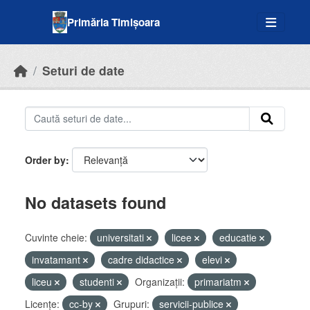
Skip to main content
Primăria Timișoara
Seturi de date
Order by
No datasets found
Cuvinte cheie:
universitati
licee
educatie
invatamant
cadre didactice
elevi
liceu
studenti
Organizații:
primariatm
Licenţe:
cc-by
Grupuri:
servicii-publice