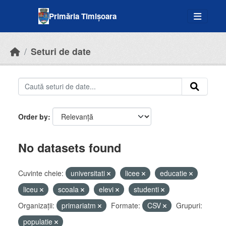
Skip to main content
Primăria Timișoara
Seturi de date
Order by
No datasets found
Cuvinte cheie:
universitati
licee
educatie
liceu
scoala
elevi
studenti
Organizații:
primariatm
Formate:
CSV
Grupuri:
populatie