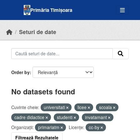
Skip to main content
Primăria Timișoara
Seturi de date
Order by
No datasets found
Cuvinte cheie:
universitati
licee
scoala
cadre didactice
studenti
invatamant
Organizații:
primariatm
Licenţe:
cc-by
Filtrează Rezultatele