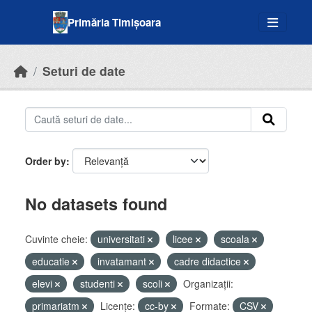
Skip to main content
Primăria Timișoara
Seturi de date
Order by
No datasets found
Cuvinte cheie:
universitati
licee
scoala
educatie
invatamant
cadre didactice
elevi
studenti
scoli
Organizații:
primariatm
Licenţe:
cc-by
Formate:
CSV