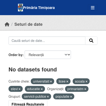
Skip to main content
Primăria Timișoara
Seturi de date
Order by
No datasets found
Cuvinte cheie:
universitati
licee
scoala
elevi
educatie
Organizații:
primariatm
Grupuri:
servicii-publice
populatie
Filtrează Rezultatele