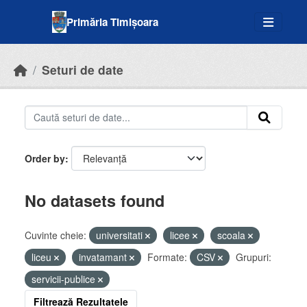
Skip to main content
Primăria Timișoara
Seturi de date
Order by
No datasets found
Cuvinte cheie:
universitati
licee
scoala
liceu
invatamant
Formate:
CSV
Grupuri:
servicii-publice
Filtrează Rezultatele