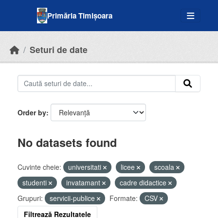
Skip to main content
Primăria Timișoara
Seturi de date
Order by
No datasets found
Cuvinte cheie:
universitati
licee
scoala
studenti
invatamant
cadre didactice
Grupuri:
servicii-publice
Formate:
CSV
Filtrează Rezultatele