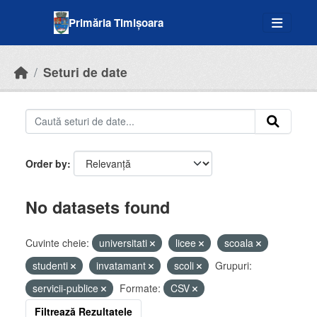
Skip to main content
Primăria Timișoara
Seturi de date
Order by
No datasets found
Cuvinte cheie:
universitati
licee
scoala
studenti
invatamant
scoli
Grupuri:
servicii-publice
Formate:
CSV
Filtrează Rezultatele