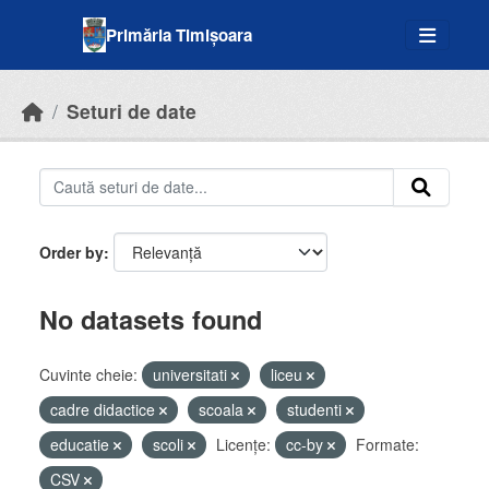
Skip to main content
Primăria Timișoara
Seturi de date
Order by
No datasets found
Cuvinte cheie:
universitati
liceu
cadre didactice
scoala
studenti
educatie
scoli
Licenţe:
cc-by
Formate:
CSV