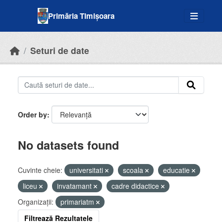
Skip to main content
Primăria Timișoara
Seturi de date
Order by
No datasets found
Cuvinte cheie:
universitati
scoala
educatie
liceu
invatamant
cadre didactice
Organizații:
primariatm
Filtrează Rezultatele