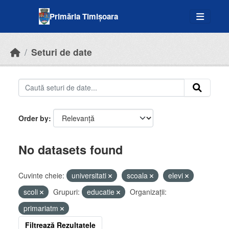
Skip to main content
Primăria Timișoara
Seturi de date
Order by
No datasets found
Cuvinte cheie:
universitati
scoala
elevi
scoli
Grupuri:
educatie
Organizații:
primariatm
Filtrează Rezultatele