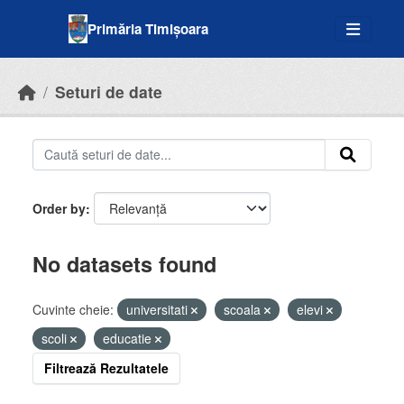
Skip to main content
Primăria Timișoara
Seturi de date
Order by
No datasets found
Cuvinte cheie:
universitati
scoala
elevi
scoli
educatie
Filtrează Rezultatele