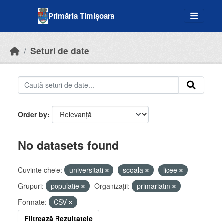
Skip to main content
Primăria Timișoara
Seturi de date
Order by
No datasets found
Cuvinte cheie:
universitati
scoala
licee
Grupuri:
populatie
Organizații:
primariatm
Formate:
CSV
Filtrează Rezultatele