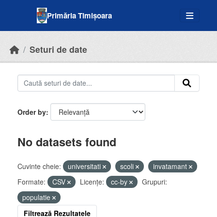
Skip to main content
Primăria Timișoara
Seturi de date
Order by
No datasets found
Cuvinte cheie:
universitati
scoli
invatamant
Formate:
CSV
Licenţe:
cc-by
Grupuri:
populatie
Filtrează Rezultatele