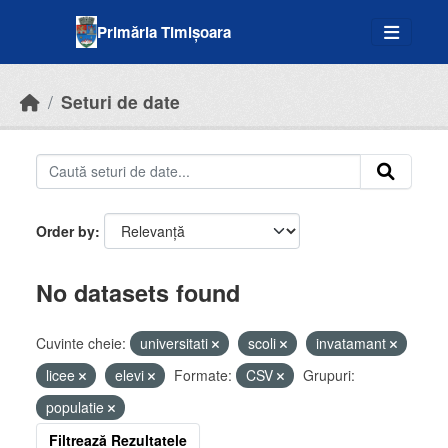
Skip to main content
Primăria Timișoara
Seturi de date
Order by
No datasets found
Cuvinte cheie:
universitati
scoli
invatamant
licee
elevi
Formate:
CSV
Grupuri:
populatie
Filtrează Rezultatele