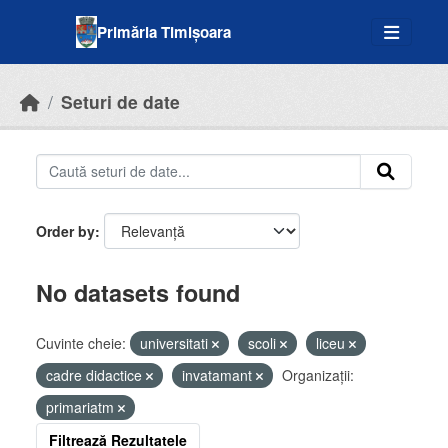
Skip to main content
Primăria Timișoara
Seturi de date
Order by
No datasets found
Cuvinte cheie:
universitati
scoli
liceu
cadre didactice
invatamant
Organizații:
primariatm
Filtrează Rezultatele