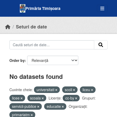
Skip to main content
Primăria Timișoara
Seturi de date
Order by
No datasets found
Cuvinte cheie:
universitati
scoli
liceu
licee
scoala
Licenţe:
cc-by
Grupuri:
servicii-publice
educatie
Organizații:
primariatm