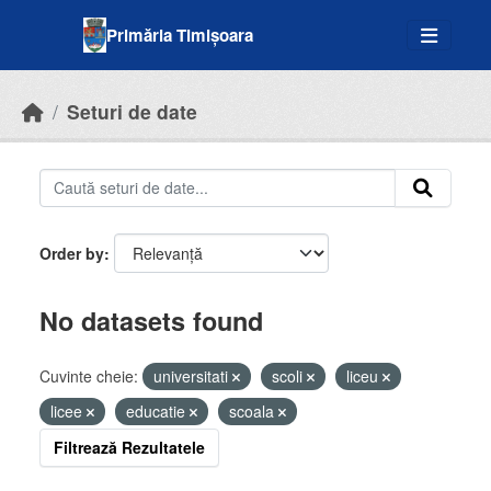
Skip to main content
Primăria Timișoara
Seturi de date
Order by
No datasets found
Cuvinte cheie:
universitati
scoli
liceu
licee
educatie
scoala
Filtrează Rezultatele