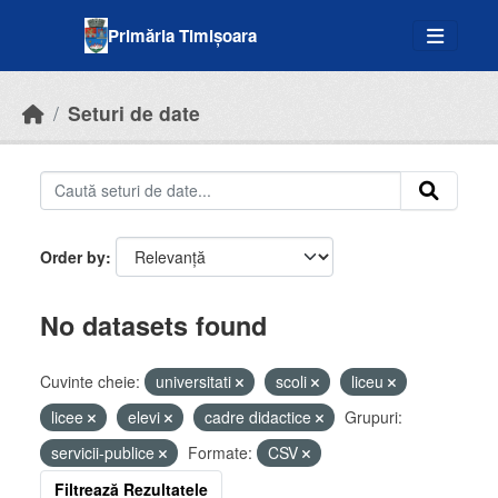
Skip to main content
Primăria Timișoara
Seturi de date
Order by
No datasets found
Cuvinte cheie:
universitati
scoli
liceu
licee
elevi
cadre didactice
Grupuri:
servicii-publice
Formate:
CSV
Filtrează Rezultatele