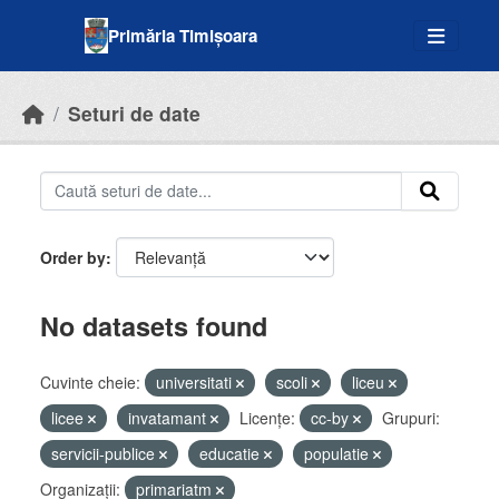
Skip to main content
Primăria Timișoara
Seturi de date
Order by
No datasets found
Cuvinte cheie:
universitati
scoli
liceu
licee
invatamant
Licenţe:
cc-by
Grupuri:
servicii-publice
educatie
populatie
Organizații:
primariatm