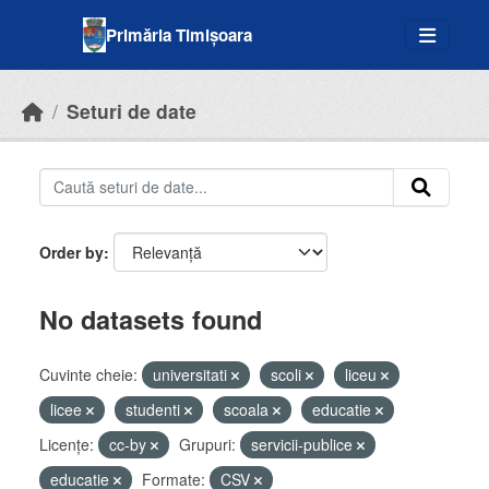
Skip to main content
Primăria Timișoara
Seturi de date
Order by
No datasets found
Cuvinte cheie:
universitati
scoli
liceu
licee
studenti
scoala
educatie
Licenţe:
cc-by
Grupuri:
servicii-publice
educatie
Formate:
CSV