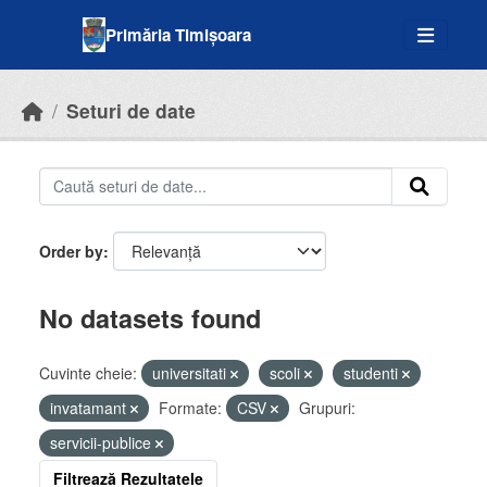
Skip to main content
Primăria Timișoara
Seturi de date
Order by
No datasets found
Cuvinte cheie:
universitati
scoli
studenti
invatamant
Formate:
CSV
Grupuri:
servicii-publice
Filtrează Rezultatele