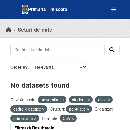
Skip to main content
Primăria Timișoara
Seturi de date
Order by
No datasets found
Cuvinte cheie:
universitati
studenti
elevi
cadre didactice
Grupuri:
populatie
Organizații:
primariatm
Formate:
CSV
Filtrează Rezultatele