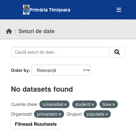
Skip to main content
Primăria Timișoara
Seturi de date
Order by
No datasets found
Cuvinte cheie:
universitati
studenti
licee
Organizații:
primariatm
Grupuri:
populatie
Filtrează Rezultatele