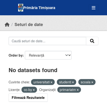
Skip to main content
Primăria Timișoara
Seturi de date
Order by
No datasets found
Cuvinte cheie:
universitati
studenti
scoala
Licenţe:
cc-by
Organizații:
primariatm
Filtrează Rezultatele