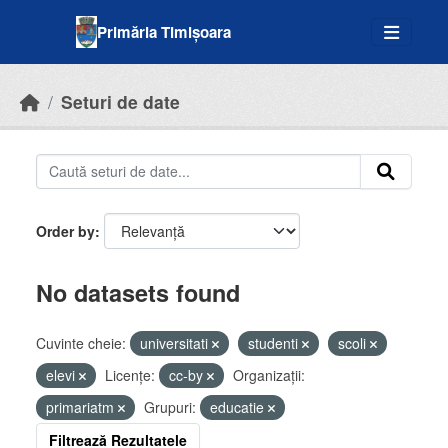
Skip to main content
Primăria Timișoara
Seturi de date
Order by
No datasets found
Cuvinte cheie:
universitati
studenti
scoli
elevi
Licenţe:
cc-by
Organizații:
primariatm
Grupuri:
educatie
Filtrează Rezultatele