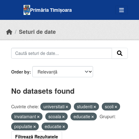
Skip to main content
Primăria Timișoara
Seturi de date
Order by
No datasets found
Cuvinte cheie:
universitati
studenti
scoli
invatamant
scoala
educatie
Grupuri:
populatie
educatie
Filtrează Rezultatele