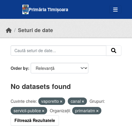
Skip to main content
Primăria Timișoara
Seturi de date
Order by
No datasets found
Cuvinte cheie:
vaporetto
canal
Grupuri:
servicii-publice
Organizații:
primariatm
Filtrează Rezultatele