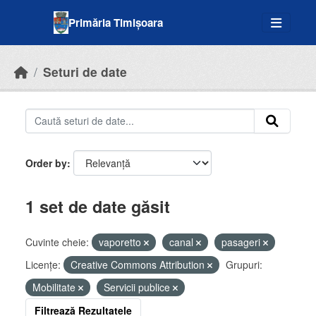
Skip to main content
Primăria Timișoara
Seturi de date
Order by
1 set de date găsit
Cuvinte cheie:
vaporetto
canal
pasageri
Licenţe:
Creative Commons Attribution
Grupuri:
Mobilitate
Servicii publice
Filtrează Rezultatele