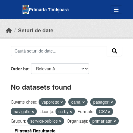
Skip to main content
Primăria Timișoara
Seturi de date
Order by
No datasets found
Cuvinte cheie:
vaporetto
canal
pasageri
navigatie
Licenţe:
cc-by
Formate:
CSV
Grupuri:
servicii-publice
Organizații:
primariatm
Filtrează Rezultatele