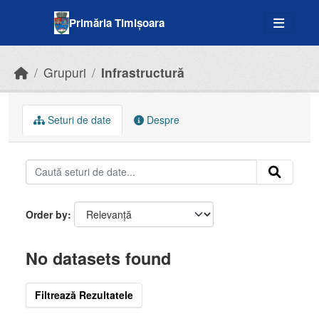
Skip to main content
Primăria Timișoara
Grupuri
Infrastructură
Seturi de date
Despre
Order by
No datasets found
Filtrează Rezultatele