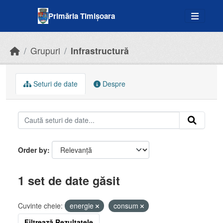
Skip to main content
Primăria Timișoara
Grupuri
Infrastructură
Seturi de date
Despre
Order by
1 set de date găsit
Cuvinte cheie:
energie
consum
Filtrează Rezultatele