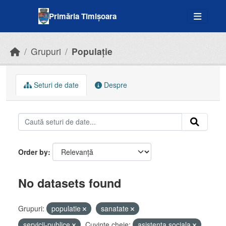
Skip to main content
Primăria Timișoara
Grupuri
Populație
Seturi de date
Despre
Order by
No datasets found
Grupuri:
populatie
sanatate
servicii-publice
Cuvinte cheie:
asistenta sociala