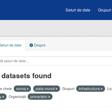
Seturi de date
Grupuri
eturi de date
Despre
 datasets found
e cheie:
somaj
piata muncii
Grupuri:
infrastructura
Lic
by
Organizații:
primariatm