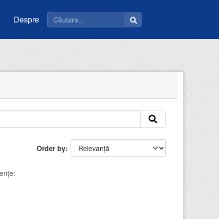
Despre
Order by
enţe: