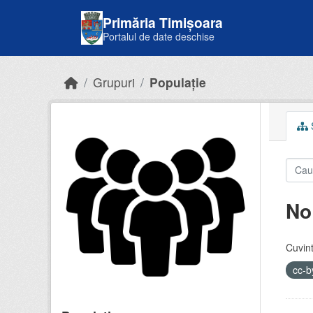
Skip to main content
Primăria Timișoara
Portalul de date deschise
Grupuri
Populație
S
No
Cuvint
cc-