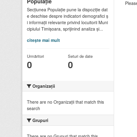
Populație
Please
Secțiunea Populație pune la dispoziție dat
e deschise despre indicatori demografici ș
i informații relevante privind locuitorii Muni
cipiului Timișoara, sprijinind analiza și...
citește mai mult
Urmăritori
Seturi de date
0
0
Organizații
There are no Organizații that match this
search
Grupuri
There are no Grupuri that match this