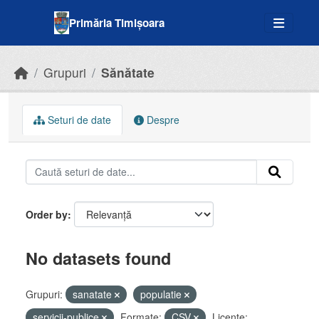
Skip to main content
Primăria Timișoara
Grupuri
Sănătate
Seturi de date
Despre
Order by
No datasets found
Grupuri:
sanatate
populatie
servicii-publice
Formate:
CSV
Licenţe: