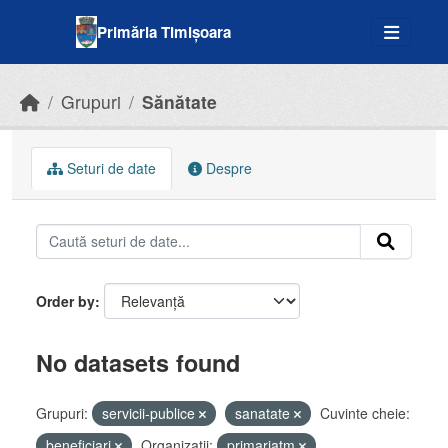
Skip to main content
Primăria Timișoara
Grupuri
Sănătate
Seturi de date
Despre
Order by
No datasets found
Grupuri:
servicii-publice
sanatate
Cuvinte cheie:
beneficiari
Organizații:
primariatm