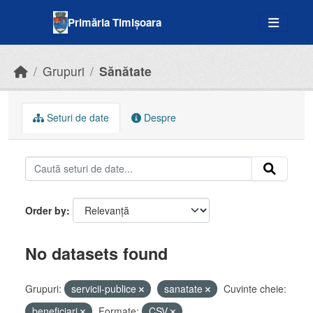
Skip to main content
Primăria Timișoara
Grupuri
Sănătate
Seturi de date
Despre
Order by
No datasets found
Grupuri:
servicii-publice
sanatate
Cuvinte cheie:
beneficiari
Formate:
CSV