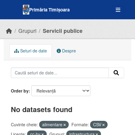
Skip to main content
Primăria Timișoara
Grupuri
Servicii publice
Seturi de date
Despre
Order by
No datasets found
Cuvinte cheie:
alimentare
Formate:
CSV
Licenţe:
cc-by
Grupuri:
infrastructura