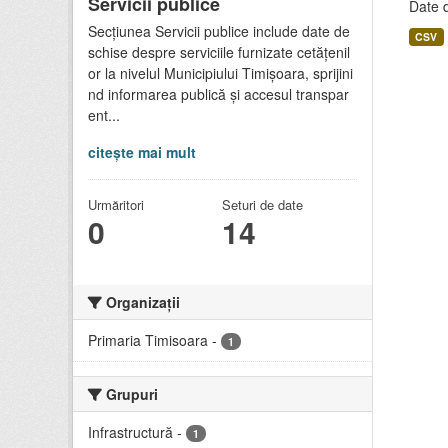
Servicii publice
Date d
Secțiunea Servicii publice include date de
CSV
schise despre serviciile furnizate cetățenil
or la nivelul Municipiului Timișoara, sprijini
nd informarea publică și accesul transpar
ent...
citește mai mult
Urmăritori
Seturi de date
0
14
Organizații
Primaria Timisoara
-
1
Grupuri
Infrastructură
-
1