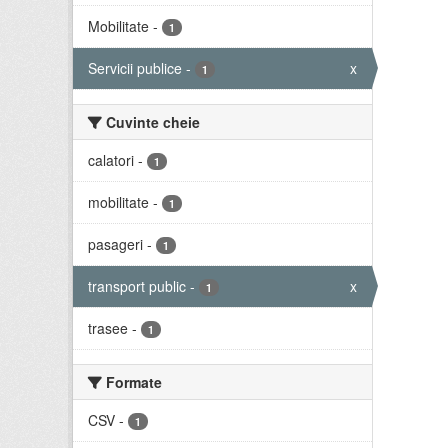
Mobilitate
-
1
Servicii publice
-
x
1
Cuvinte cheie
calatori
-
1
mobilitate
-
1
pasageri
-
1
transport public
-
x
1
trasee
-
1
Formate
CSV
-
1