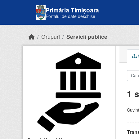
Skip to main content
Primăria Timișoara
Portalul de date deschise
Grupuri
Servicii publice
S
1 s
Cuvint
Trans