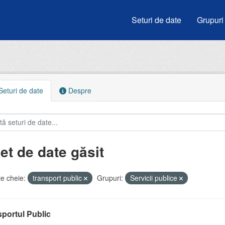
Seturi de date
Grupuri
eturi de date
Despre
et de date găsit
e cheie:
transport public
Grupuri:
Servicii publice
portul Public