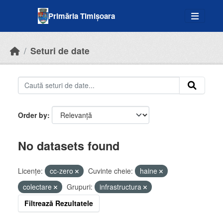
Skip to main content
Primăria Timișoara
Seturi de date
Order by
No datasets found
Licenţe:
cc-zero
Cuvinte cheie:
haine
colectare
Grupuri:
infrastructura
Filtrează Rezultatele